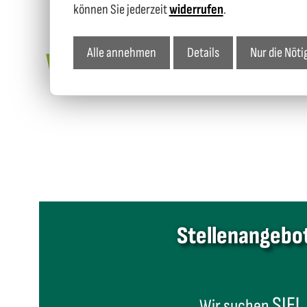
können Sie jederzeit
widerrufen
.
Alle annehmen
Details
Nur die Nöti
Wir würden uns freuen, Sie 
Stellenangebo
SIE!
Wir suchen