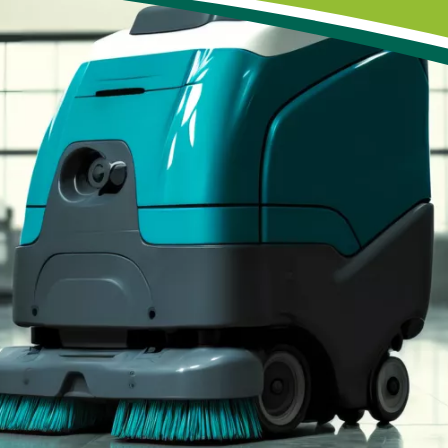
Gebäudeservice & Reinigungsleistungen
Reinigungsleistungen & Ge
Sonderreinigungen
Sonderreinigungen
Ansprechpartner - Region Bautzen
Ansprechpartner - Region 
Referenzen
Referenzen
Kontakt & Anfrage
Kontakt & Anfrage