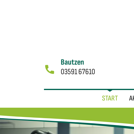
Bautzen
03591 67610
START
A