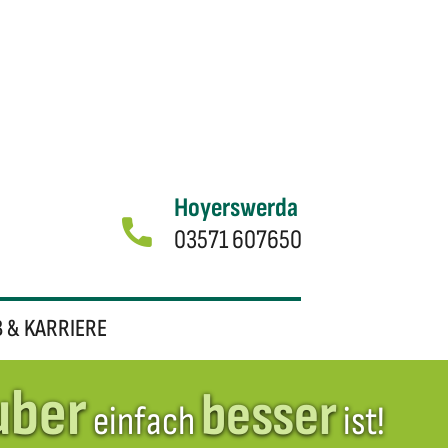
Hoyerswerda
03571 607650
B & KARRIERE
uber
besser
mensstandort
einfach
ist!