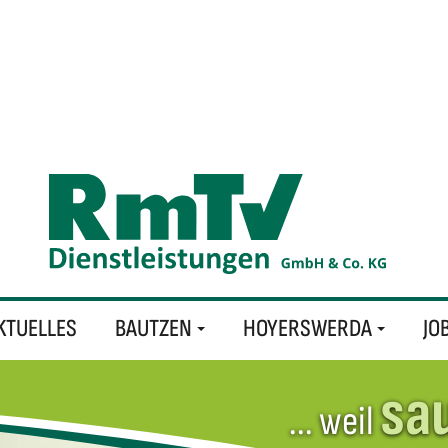
KTUELLES
BAUTZEN
HOYERSWERDA
JO
sa
RMTV Dienstleistungen - das Unternehmen
Niederlassung & Unterneh
... weil