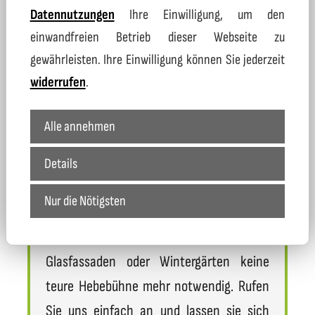
auch wieder das Putzen der Fenster nach
Datennutzungen
Ihre Einwilligung, um den
einwandfreien Betrieb dieser Webseite zu
einem kalten und schmutzigen Winter.
gewährleisten. Ihre Einwilligung können Sie jederzeit
Wir bieten auch das Reinigen von
widerrufen
.
Fenstern (außen) mit einem Osmosegerät
an. Das heißt, das Wasser wird im
Alle annehmen
Osmosegerät entkalkt und hinterlässt auf
den Fensterscheiben keine
Details
"Wasserflecken" nach dem abtrocknen.
Nur die Nötigsten
Das Osmosegerät kann bis zu einer Höhe
von 5 m eingesetzt werden. Somit ist an
Glasfassaden oder Wintergärten keine
teure Hebebühne mehr notwendig. Rufen
Sie uns einfach an und lassen sie sich