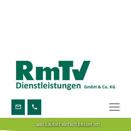
sauber
besser
... weil
einfach
ist!