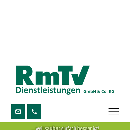
sauber
besser
... weil
einfach
ist!